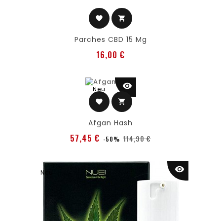
favorite
shopping_cart
Parches CBD 15 Mg
Preis
16,00 €
visibility
Neu
favorite
shopping_cart
Afgan Hash
Verkaufspreis
Preis
57,45 €
114,90 €
-50%
visibility
Neu