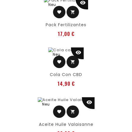
visibility
Neu
favorite
shopping_cart
Pack Fertilizantes
Preis
17,00 €
visibility
Neu
favorite
shopping_cart
Cola Con CBD
Preis
14,90 €
visibility
Neu
favorite
shopping_cart
Aceite Huile Valaisanne