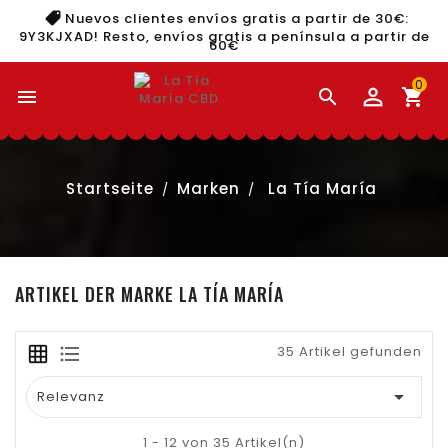
Nuevos clientes envíos gratis a partir de 30€:
9Y3KJXAD
! Resto, envíos gratis a península a partir de
60€
0


shopping_cart
Startseite
Marken
La Tía María
ARTIKEL DER MARKE LA TÍA MARÍA
35 Artikel gefunden

Relevanz
1 - 12 von 35 Artikel(n)