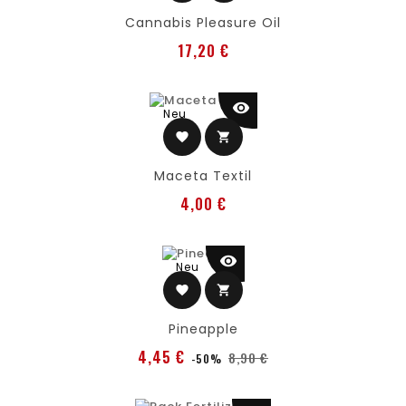
Cannabis Pleasure Oil
Preis
17,20 €
visibility
Neu
favorite
shopping_cart
Maceta Textil
Preis
4,00 €
visibility
Neu
favorite
shopping_cart
Pineapple
Verkaufspreis
Preis
4,45 €
8,90 €
-50%