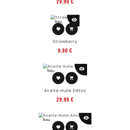
Preis
29,90 €
visibility
Neu
favorite
shopping_cart
Strawberry
Preis
9,90 €
visibility
Neu
favorite
shopping_cart
Aceite Huile Détox
Preis
29,90 €
visibility
Neu
favorite
shopping_cart