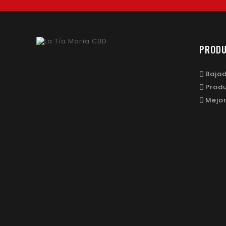
PROD
Bajad
Prod
Mejor