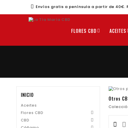
Envíos gratis a península a partir de 40€. 
FLORES CBD
ACEITES
INICIO
Otros CB
Aceites
Colecció
Flores CBD

CBD

Cáñamo
