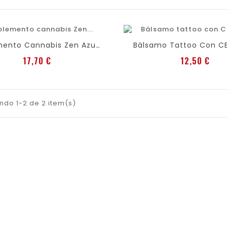
rite
shopping_cart
Añadir al carro
favorite
shopping_cart
Añadir al c
Bálsamo Tattoo Con C
Suplemento Cannabis Zen Azul 30 Cáps.
Precio
Prec
17,70 €
12,50 €
ndo 1-2 de 2 item(s)