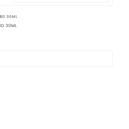
arro
BD 30ML
io