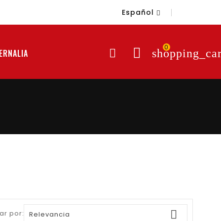
Español

0

shopping_car
ERNALIA

ar por:
Relevancia