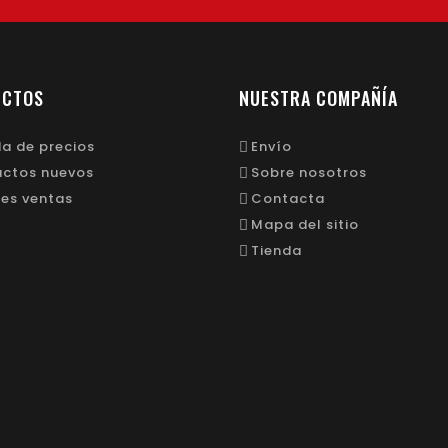
UCTOS
NUESTRA COMPAÑÍA
a de precios
Envío
uctos nuevos
Sobre nosotros
es ventas
Contacta
Mapa del sitio
Tienda
© 2026 - Desarrollado por Sercodex S.L.