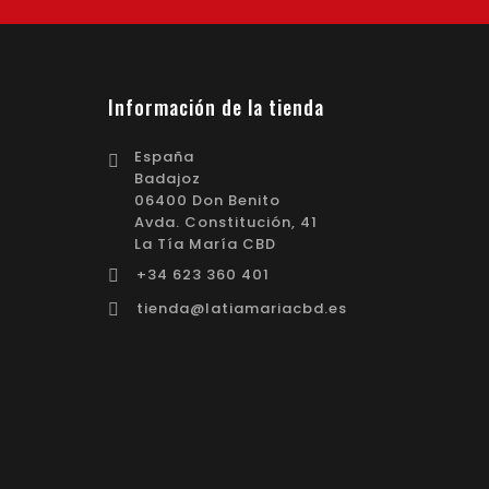
Información de la tienda
España

Badajoz
06400 Don Benito
Avda. Constitución, 41
La Tía María CBD
‭+34 623 360 401‬

tienda@latiamariacbd.es
