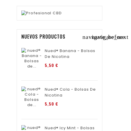
NUEVOS PRODUCTOS
navigate_before
navigate_next
Nued® Banana - Bolsas
De Nicotina
Precio
5,50 €
Nued® Cola - Bolsas De
Nicotina
Precio
5,50 €
Nued® Icy Mint - Bolsas