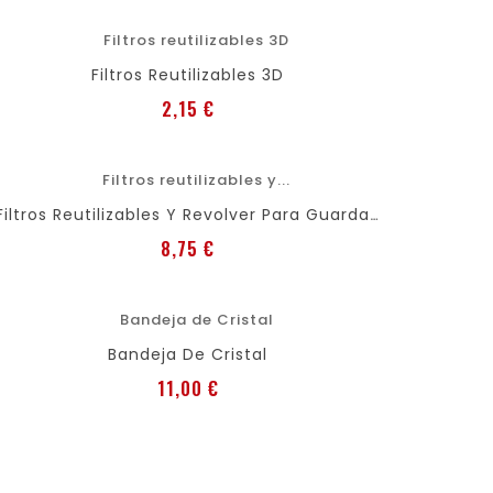
favorite
shopping_cart
Filtros Reutilizables 3D
Preis
2,15 €
favorite
shopping_cart
Filtros Reutilizables Y Revolver Para Guardarlos
Preis
8,75 €
favorite
shopping_cart
Bandeja De Cristal
Preis
11,00 €