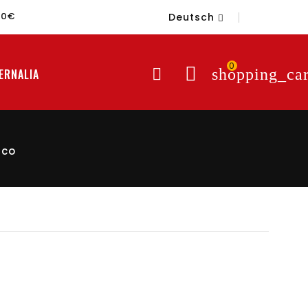
60€
Deutsch

0

shopping_car
ERNALIA
ico