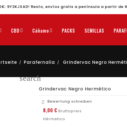
30€:
9Y3KJXAD
! Resto, envíos gratis a península a partir de 
CBD
Cáñamo
PACKS
SEMILLAS
PARAF
rtseite
Parafernalia
Grindervac Negro Hermét
search
Grindervac Negro Hermético
Bewertung schreiben

8,00 €
Bruttopreis
Hérmetico