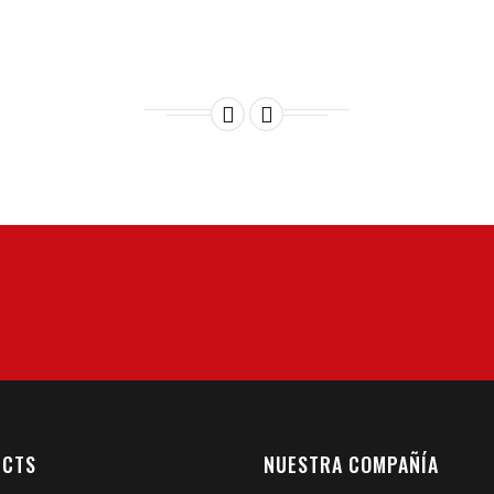


UCTS
NUESTRA COMPAÑÍA