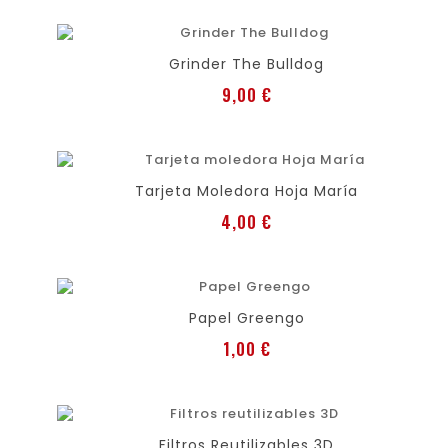
favorite
shopping_cart
Grinder The Bulldog
Preis
9,00 €
favorite
shopping_cart
Tarjeta Moledora Hoja María
Preis
4,00 €
favorite
shopping_cart
Papel Greengo
Preis
1,00 €
favorite
shopping_cart
Filtros Reutilizables 3D