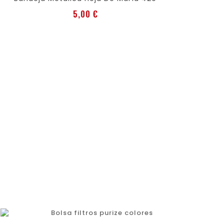
Preis
5,00 €
favorite
shopping_cart