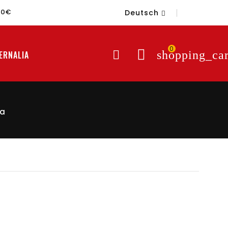
60€
Deutsch

0

shopping_car
ERNALIA
ta