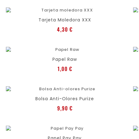
favorite
shopping_cart
Tarjeta Moledora XXX
Preis
4,30 €
favorite
shopping_cart
Papel Raw
Preis
1,00 €
favorite
shopping_cart
Bolsa Anti-Olores Purize
Preis
9,90 €
favorite
shopping_cart
Papel Pay Pay