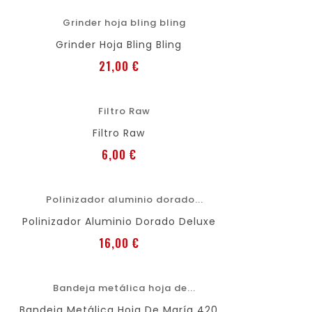
favorite
shopping_cart
Grinder Hoja Bling Bling
Preis
21,00 €
favorite
out of stock
Filtro Raw
Preis
6,00 €
favorite
shopping_cart
Polinizador Aluminio Dorado Deluxe
Preis
16,00 €
favorite
shopping_cart
Bandeja Metálica Hoja De María 420