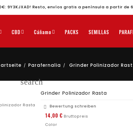
30€:
9Y3KJXAD
! Resto, envíos gratis a península a partir de 
CBD
Cáñamo
PACKS
SEMILLAS
PARAF
tartseite
Parafernalia
Grinder Polinizador Ras
search
Grinder Polinizador Rasta
Bewertung schreiben

14,00 €
Bruttopreis
Color