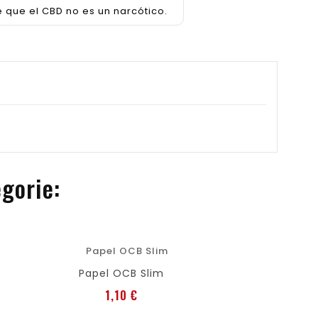
e que el CBD no es un narcótico.
egorie:
favorite
shopping_cart
Papel OCB Slim
Preis
1,10 €