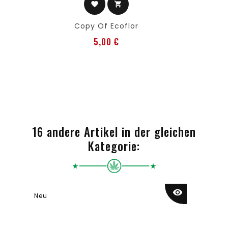
favorite
shopping_cart
Copy Of Ecoflor
Preis
5,00 €
16 andere Artikel in der gleichen
Kategorie:
visibility
Neu