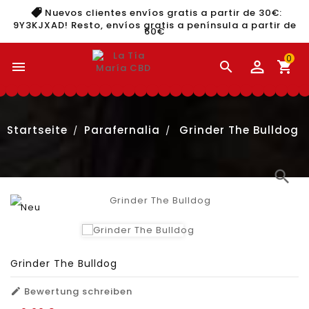
Nuevos clientes envíos gratis a partir de 30€:
9Y3KJXAD
! Resto, envíos gratis a península a partir de
60€
0


shopping_cart
Startseite
Parafernalia
Grinder The Bulldog
search
Neu
Grinder The Bulldog
Bewertung schreiben
