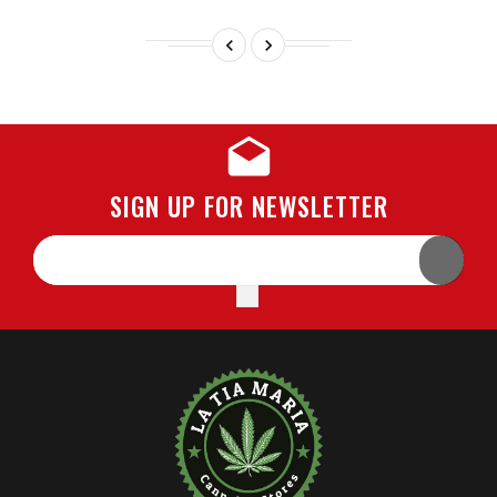


SIGN UP FOR NEWSLETTER