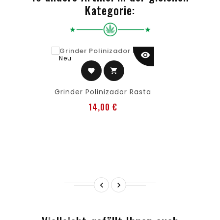
Kategorie:
visibility
Neu
favorite
shopping_cart
Grinder Polinizador Rasta
Preis
14,00 €

