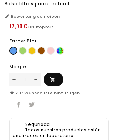
Bolsa filtros purize natural
Bewertung schreiben

17,00 €
Bruttopreis
Farbe: Blau
Blau
Grün
Gelb
Marron
Pink
Multicolor
Menge

Zur Wunschliste hinzufügen
Seguridad
Todos nuestros productos están
analizados en laboratorio.