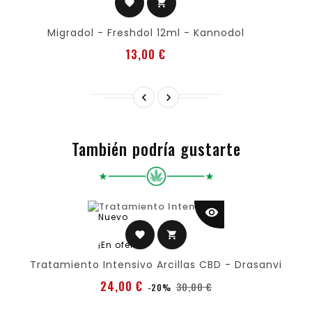
favorite
shopping_cart
Migradol - Freshdol 12ml - Kannodol
Precio
13,00 €


También podría gustarte
visibility
Nuevo
favorite
shopping_cart
¡En oferta!
Tratamiento Intensivo Arcillas CBD - Drasanvi
Precio
Precio
24,00 €
30,00 €
-20%
normal