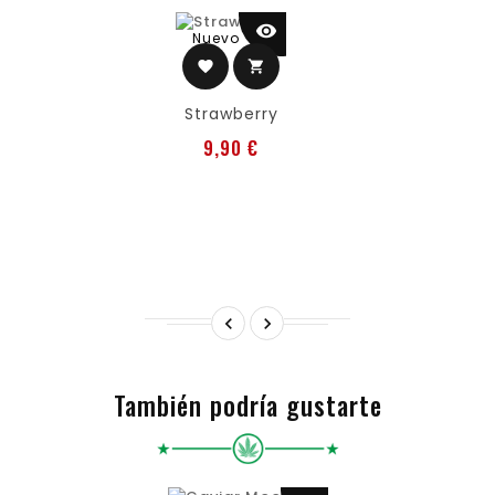
visibility
Nuevo
favorite
shopping_cart
Strawberry
Precio
9,90 €


También podría gustarte