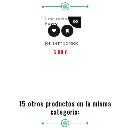
visibility
Nuevo
favorite
shopping_cart
Flor Temporada
Precio
5,90 €
15 otros productos en la misma
categoría: