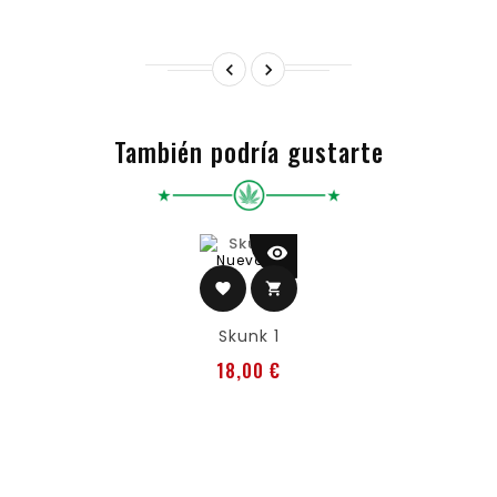


También podría gustarte
visibility
Nuevo
favorite
shopping_cart
Skunk 1
Precio
18,00 €