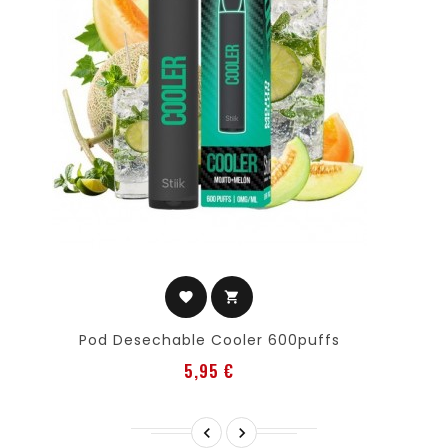
favorite
shopping_cart
Pod Desechable Cooler 600puffs
Precio
5,95 €

