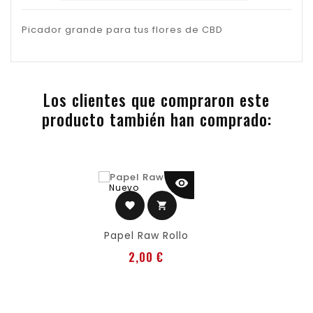
Picador grande para tus flores de CBD
Los clientes que compraron este
producto también han comprado:
visibility
Nuevo
favorite
shopping_cart
Papel Raw Rollo
Precio
2,00 €