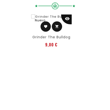
visibility
Nuevo
favorite
shopping_cart
Grinder The Bulldog
Precio
9,00 €