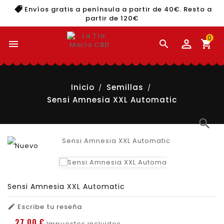
Envíos gratis a península a partir de 40€. Resto a
partir de 120€
0


shopping_cart
Inicio
Semillas
Sensi Amnesia XXL Automatic
search
Nuevo
Sensi Amnesia XXL Automatic
Escribe tu reseña

27,00 €
Impuestos incluidos