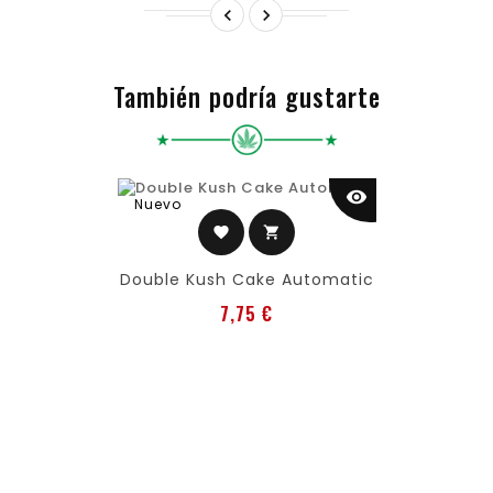


También podría gustarte
visibility
Nuevo
favorite
shopping_cart
Double Kush Cake Automatic
Precio
7,75 €