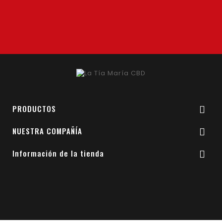
Acepto el consentimiento de enviar estos
datos.
PRODUCTOS

NUESTRA COMPAÑÍA

Información de la tienda

© 2026 - Desarrollado por Sercodex S.L.