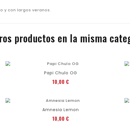
do y con largos veranos.
ros productos en la misma cate
favorite
shopping_cart
Añadir al carro
Papi Chulo OG
Precio
10,00 €
favorite
shopping_cart
Añadir al carro
Amnesia Lemon
Precio
10,00 €