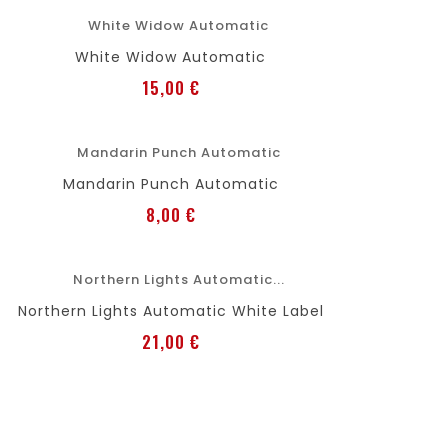
favorite
shopping_cart
Añadir al carro
White Widow Automatic
Precio
15,00 €
favorite
shopping_cart
Añadir al carro
Mandarin Punch Automatic
Precio
8,00 €
favorite
shopping_cart
Añadir al carro
Northern Lights Automatic White Label
Precio
21,00 €