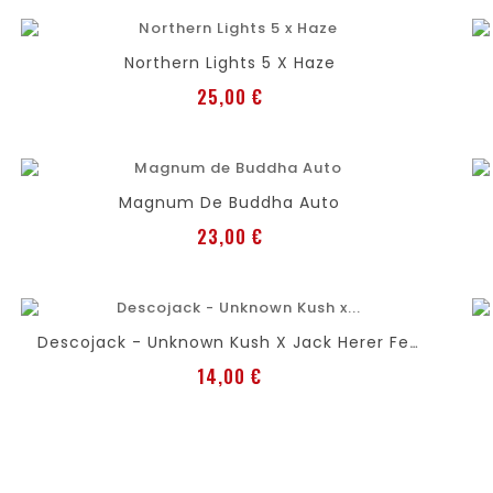
favorite
shopping_cart
Añadir al carro
Northern Lights 5 X Haze
Precio
25,00 €
favorite
shopping_cart
Añadir al carro
Magnum De Buddha Auto
Precio
23,00 €
favorite
shopping_cart
Añadir al carro
Descojack - Unknown Kush X Jack Herer Fem
Precio
14,00 €