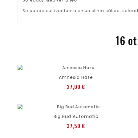
Soleado/ Mediterráneo
Se puede cultivar fuera en un clima cálido, solea
16 ot
favorite
shopping_cart
Añadir al carro
Amnesia Haze
Precio
27,00 €
favorite
shopping_cart
Añadir al carro
Big Bud Automatic
Precio
37,50 €