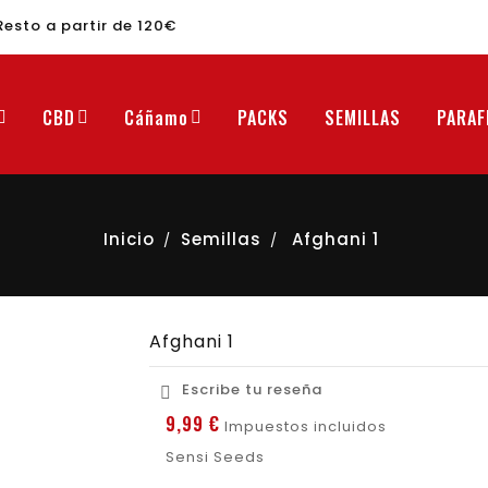
Resto a partir de 120€
CBD
Cáñamo
PACKS
SEMILLAS
PARAF
Inicio
Semillas
Afghani 1
Afghani 1
Escribe tu reseña

9,99 €
Impuestos incluidos
Sensi Seeds