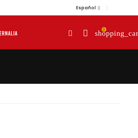
Español

0

shopping_car
ERNALIA