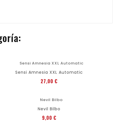
goría:
favorite
shopping_cart
Añadir al carro
Sensi Amnesia XXL Automatic
Precio
27,00 €
favorite
shopping_cart
Añadir al carro
Nevil Bilbo
Precio
9,00 €