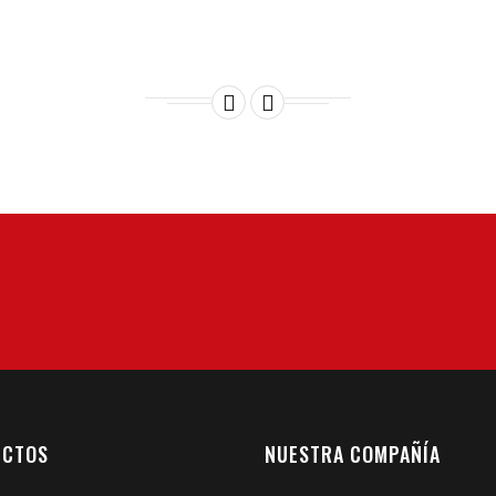


Acepto el consent
UCTOS
NUESTRA COMPAÑÍA