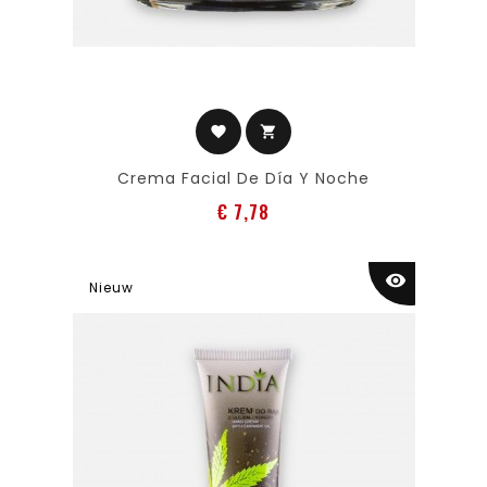
favorite
shopping_cart
Crema Facial De Día Y Noche
Prijs
€ 7,78
visibility
Nieuw