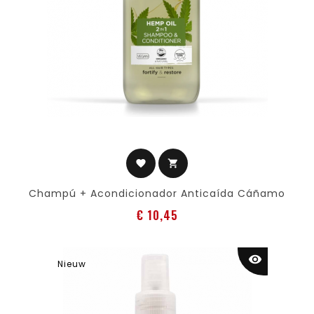
favorite
shopping_cart
Champú + Acondicionador Anticaída Cáñamo
Prijs
€ 10,45
visibility
Nieuw