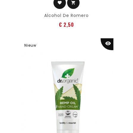
favorite
shopping_cart
Alcohol De Romero
Prijs
€ 2,50
visibility
Nieuw