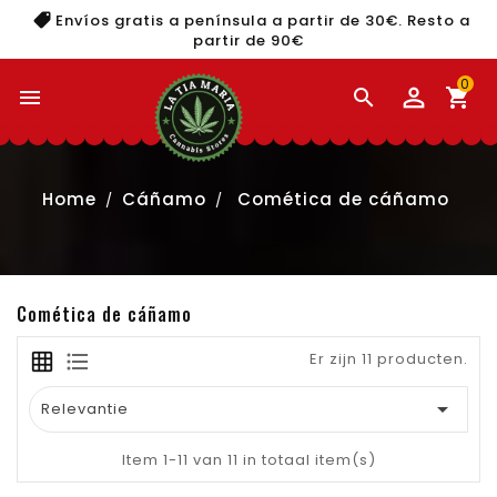
Envíos gratis a península a partir de 30€. Resto a
partir de 90€
0


shopping_cart
Home
Cáñamo
Comética de cáñamo
Comética de cáñamo
Er zijn 11 producten.

Relevantie
Item 1-11 van 11 in totaal item(s)