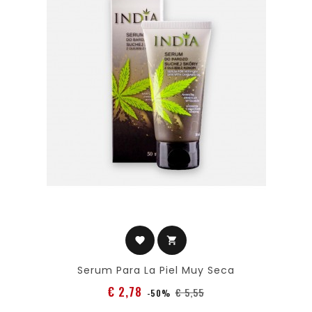
favorite
shopping_cart
Serum Para La Piel Muy Seca
Normale
Prijs
€ 2,78
€ 5,55
-50%
prijs