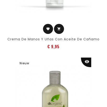
favorite
shopping_cart
Crema De Manos Y Uñas Con Aceite De Cañamo
Prijs
€ 9,95
visibility
Nieuw