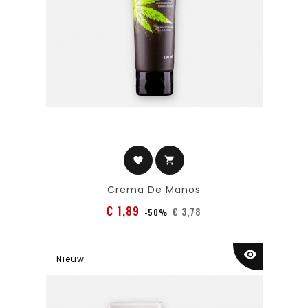
favorite
shopping_cart
Crema De Manos
Normale
Prijs
€ 1,89
€ 3,78
-50%
prijs
visibility
Nieuw