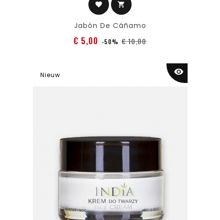
favorite
shopping_cart
Jabón De Cáñamo
Normale
Prijs
€ 5,00
€ 10,00
-50%
prijs
visibility
Nieuw