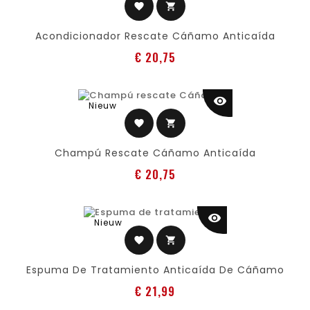
favorite
shopping_cart
Acondicionador Rescate Cáñamo Anticaída
Prijs
€ 20,75
visibility
Nieuw
favorite
shopping_cart
Champú Rescate Cáñamo Anticaída
Prijs
€ 20,75
visibility
Nieuw
favorite
shopping_cart
Espuma De Tratamiento Anticaída De Cáñamo
Prijs
€ 21,99