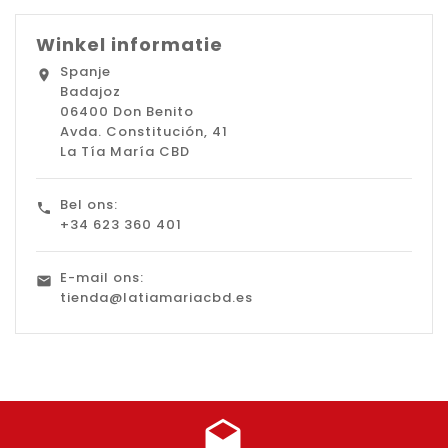
Winkel informatie
Spanje

Badajoz
06400 Don Benito
Avda. Constitución, 41
La Tía María CBD
Bel ons:

‭+34 623 360 401‬
E-mail ons:

tienda@latiamariacbd.es