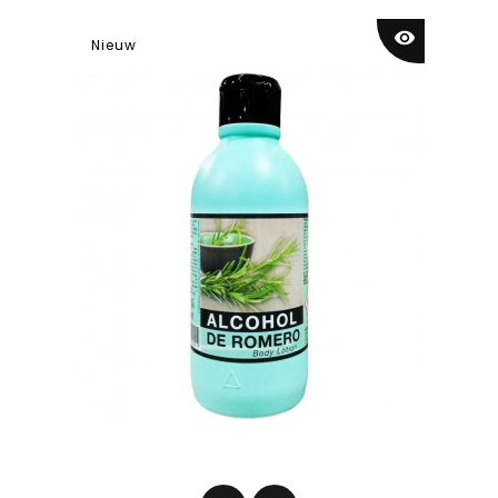
visibility
Nieuw