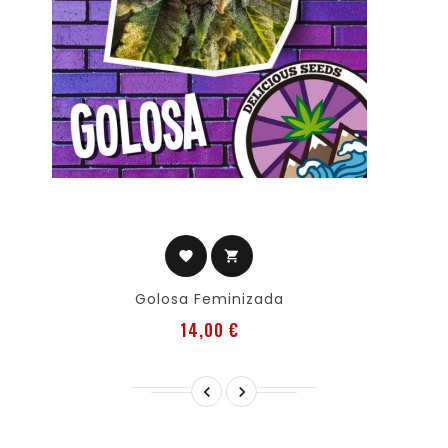
favorite
shopping_cart
Golosa Feminizada
Precio
14,00 €

