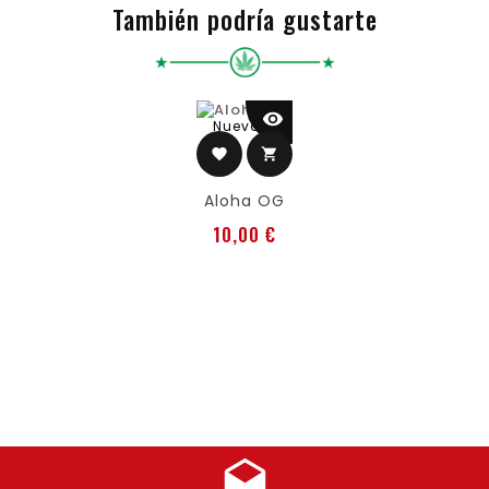
También podría gustarte
visibility
Nuevo
favorite
shopping_cart
Aloha OG
Precio
10,00 €