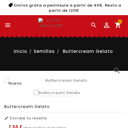
Envíos gratis a península a partir de 40€. Resto a
partir de 120€
0


shopping_cart
Inicio
Semillas
Buttercream Gelato
search
Nuevo
Buttercream Gelato
Escribe tu reseña

7,50 €
Impuestos incluidos