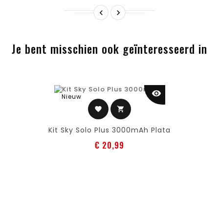


Je bent misschien ook geïnteresseerd in
visibility
Nieuw
favorite
shopping_cart
Kit Sky Solo Plus 3000mAh Plata
Prijs
€ 20,99