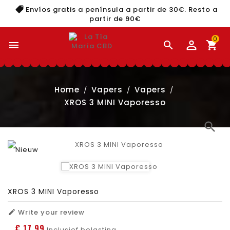
Envíos gratis a península a partir de 30€. Resto a
partir de 90€
0


shopping_cart
Home
Vapers
Vapers
XROS 3 MINI Vaporesso
search
Nieuw
XROS 3 MINI Vaporesso
Write your review

€ 17,99
Inclusief belasting