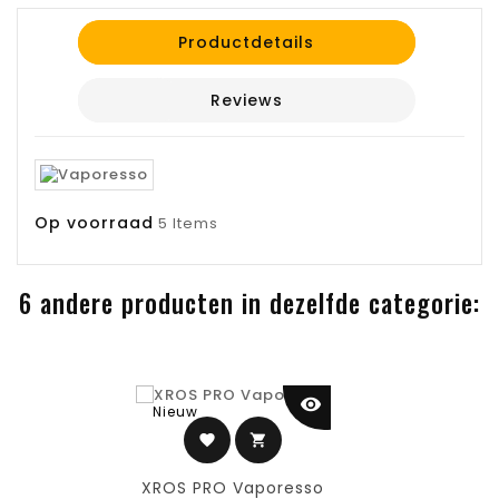
Productdetails
Reviews
Op voorraad
5 Items
6 andere producten in dezelfde categorie:
visibility
Nieuw
favorite
shopping_cart
XROS PRO Vaporesso