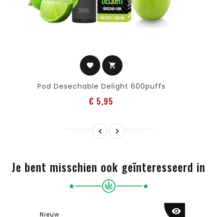
favorite
shopping_cart
Pod Desechable Delight 600puffs
Prijs
€ 5,95


Je bent misschien ook geïnteresseerd in
visibility
Nieuw