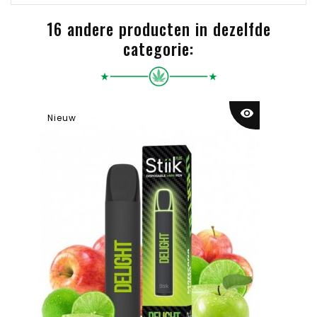
16 andere producten in dezelfde
categorie:
visibility
Nieuw